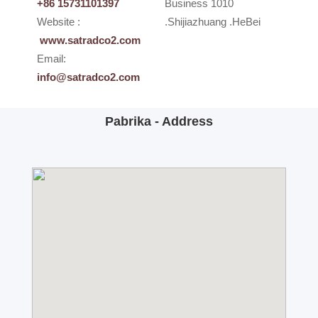
+86 15731101397
Business 1010
Website :
.Shijiazhuang .HeBei
www.satradco2.com
Email:
info@satradco2.com
Pabrika - Address