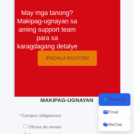
May mga tanong?
Makipag-ugnayan sa
aming support team
para sa
karagdagang detalye
IPADALA NGAYON!
MAKIPAG-UGNAYAN
WhatsApp
Email
* Campos obligatorios:
WeChat
Oficina de ventas