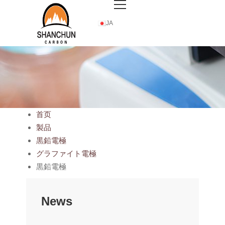
JA
首页
製品
黒鉛電極
グラファイト電極
黒鉛電極
News