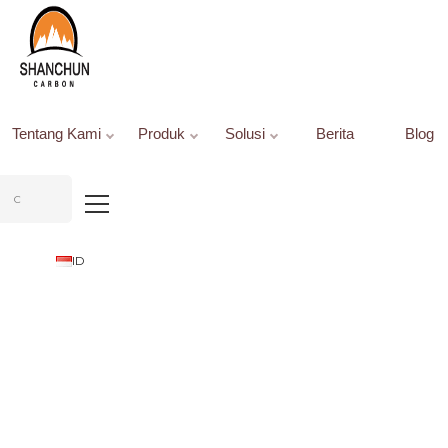
Beranda
Produk
Grafit & Karbon
Elektroda grafit HP
Elektroda Grafit HP 350 mm
Tentang Kami
Produk
Solusi
Berita
Blog
ID