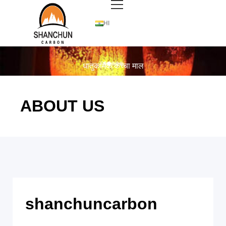
HI
❮
❯
धातुकर्मिक कच्चा माल
ABOUT US
shanchuncarbon