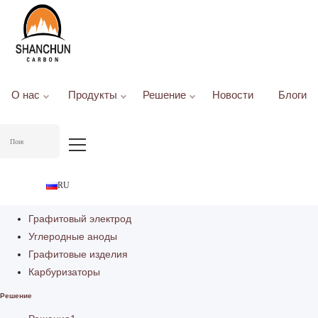
No subcategories found.
О нас
Продукты
Решение
Новости
Блоги
О нас
Кто мы
Что мы делаем
Производственные мощности
Сферы деятельности
RU
Продукты
Графитовый электрод
Углеродные аноды
Графитовые изделия
Карбуризаторы
Решение