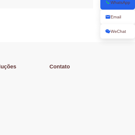
WhatsApp
Email
WeChat
luções
Contato