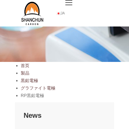
JA
首页
製品
黒鉛電極
グラファイト電極
RP黒鉛電極
News