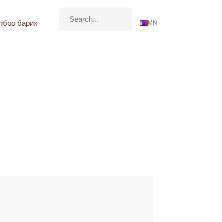
лбоо барих
MN