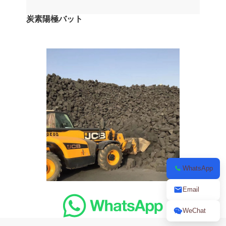
炭素陽極バット
WhatsApp
Email
WeChat