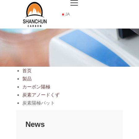
JA
首页
製品
カーボン陽極
炭素アノードくず
炭素陽極バット
News