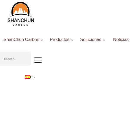
Inicio
Productos
Electrodos de Grafito
Electrodo de grafito UHP
Electrodo de Grafito UHP550mm
ShanChun Carbon
Productos
Soluciones
Noticias
ES